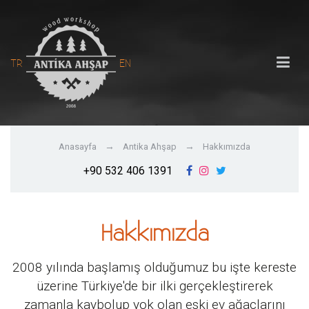
TR
EN
Anasayfa
Antika Ahşap
Hakkımızda
+90 532 406 1391
Hakkımızda
2008 yılında başlamış olduğumuz bu işte kereste
üzerine Türkiye'de bir ilki gerçekleştirerek
zamanla kaybolup yok olan eski ev ağaçlarını